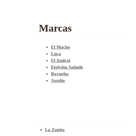
Marcas
El Macho
Luca
El Andral
Etelvina Sañudo
Revuelta
Joselín
La Zapita