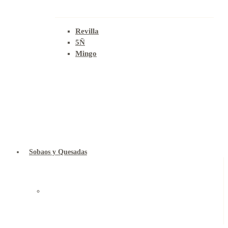
Revilla
5Ñ
Mingo
Sobaos y Quesadas