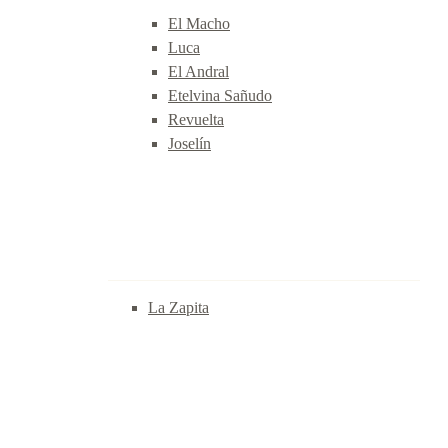
El Macho
Luca
El Andral
Etelvina Sañudo
Revuelta
Joselín
La Zapita